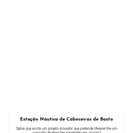
Estação Náutica de Cabeceiras de Basto
Sabia que existe um projeto inovador que pretende oferecer-lhe um
conjunto de emoções e experiências únicas?