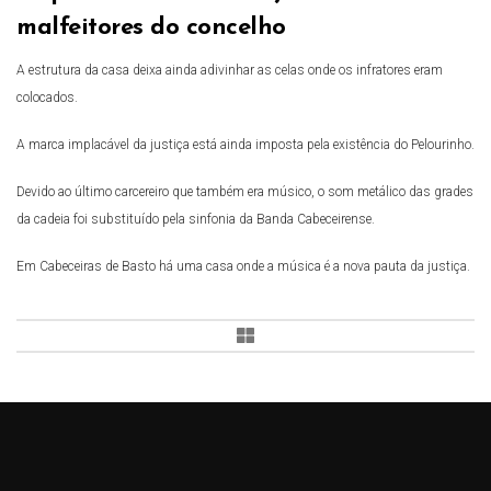
malfeitores do concelho
A estrutura da casa deixa ainda adivinhar as celas onde os infratores eram
colocados.
A marca implacável da justiça está ainda imposta pela existência do Pelourinho.
Devido ao último carcereiro que também era músico, o som metálico das grades
da cadeia foi substituído pela sinfonia da Banda Cabeceirense.
Em Cabeceiras de Basto há uma casa onde a música é a nova pauta da justiça.