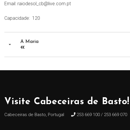
Email:
raiodesol_cb@live.com.pt
Capacidade:
120
A Maria
Visite Cabeceiras de Basto!
Cabeceiras de Basto, Portugal
253 669 100 / 253 669 070