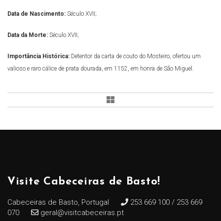
Data de Nascimento:
Século XVII;
Data da Morte:
Século XVII;
Importância Histórica:
Detentor da carta de couto do Mosteiro, ofertou um
valioso e raro cálice de prata dourada, em 1152, em honra de São Miguel.
Visite Cabeceiras de Basto!
Cabeceiras de Basto, Portugal
253 669 100 / 253 669
070
geral@visitcabeceiras.pt