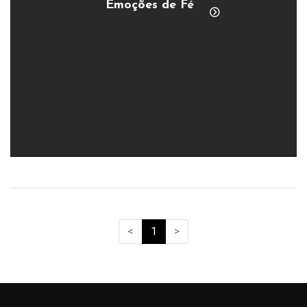
Emoções de Fé
<
1
>