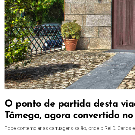
O ponto de partida desta via
Tâmega, agora convertido no
Pode contemplar as carruagens-salão, onde o Rei D. Carlos e 