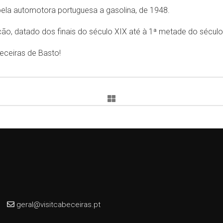
 pela automotora portuguesa a gasolina, de 1948.
ição, datado dos finais do século XIX até à 1ª metade do século
eceiras de Basto!
geral@visitcabeceiras.pt