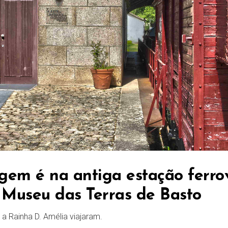
gem é na antiga estação ferro
 Museu das Terras de Basto
a Rainha D. Amélia viajaram.