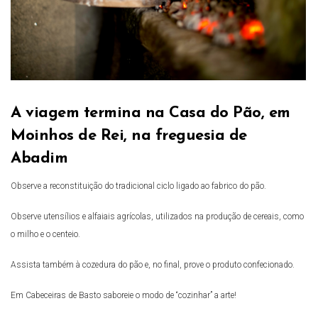
A viagem termina na Casa do Pão, em
Moinhos de Rei, na freguesia de
Abadim
Observe a reconstituição do tradicional ciclo ligado ao fabrico do pão.
Observe utensílios e alfaiais agrícolas, utilizados na produção de cereais, como
o milho e o centeio.
Assista também à cozedura do pão e, no final, prove o produto confecionado.
Em Cabeceiras de Basto saboreie o modo de “cozinhar” a arte!